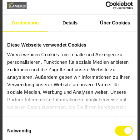
Zustimmung
Details
Über Cookies
Diese Webseite verwendet Cookies
Wir verwenden Cookies, um Inhalte und Anzeigen zu
personalisieren, Funktionen für soziale Medien anbieten
zu können und die Zugriffe auf unsere Website zu
analysieren. Außerdem geben wir Informationen zu Ihrer
Allgemein
Verwendung unserer Website an unsere Partner für
Sonnenschutz nach Maß
soziale Medien, Werbung und Analysen weiter. Unsere
Partner führen diese Informationen möglicherweise mit
Genießen Sie die schönsten Tage des Jahres jetzt
weiteren Daten zusammen, die Sie ihnen bereitgestellt
noch entspannter. m stetigen Wachstum befindet
haben oder die sie im Rahmen Ihrer Nutzung der Dienste
gesammelt haben.
sich seit einigen Jahren das Unternehmen Lameko
E
Notwendig
i
GmbH Sonnen-und Sichtschutztechnik….
n