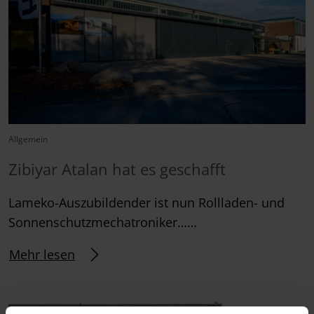
Allgemein
Zibiyar Atalan hat es geschafft
Lameko-Auszubildender ist nun Rollladen- und
Sonnenschutzmechatroniker……
Mehr lesen