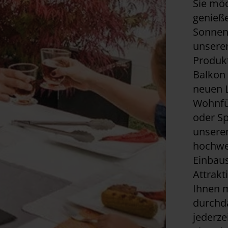
Sie möc
genieße
Sonnens
unseren
Produkt
Balkon 
neuen L
Wohnfü
oder Sp
unsere
hochwer
Einbau
Attrakt
Ihnen m
durchd
jederz