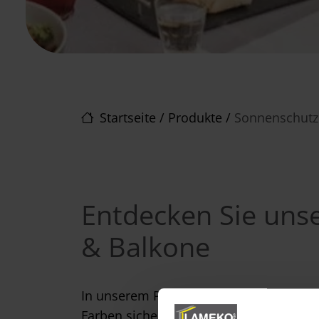
Startseite
/
Produkte
/
Sonnenschutz
Entdecken Sie uns
& Balkone
In unserem Programm finden Sie
hochw
Farben sichern Ihnen maximale Gestalt