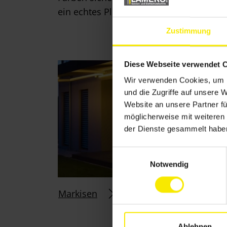
ein echtes Plus an Lebensqualität.
Zustimmung
Diese Webseite verwendet 
Wir verwenden Cookies, um I
und die Zugriffe auf unsere 
Website an unsere Partner fü
möglicherweise mit weiteren
der Dienste gesammelt habe
E
Notwendig
i
n
w
Markisen
i
l
l
Ablehnen