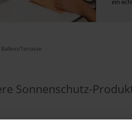
ein ech
 Balkon/Terrasse
ere Sonnenschutz-Produkt
ertige Produkte für jede Einbausituation
und jeden
ungsfreiheit. Und
durchdachtes Zubehör
garantiert j