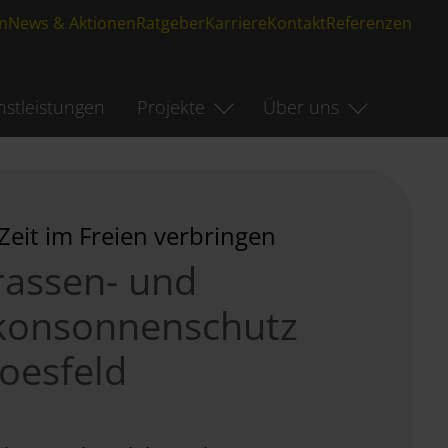
n
News & Aktionen
Ratgeber
Karriere
Kontakt
Referenzen
nstleistungen
Projekte
Über uns
Zeit im Freien verbringen
rassen- und
konsonnenschutz
Coesfeld