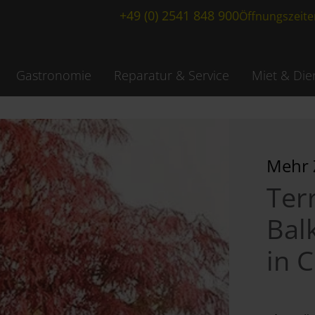
+49 (0) 2541 848 900
Öffnungszeite
Gastronomie
Reparatur & Service
Miet & Die
Mehr 
Ter
Bal
in 