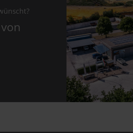
ewünscht?
 von