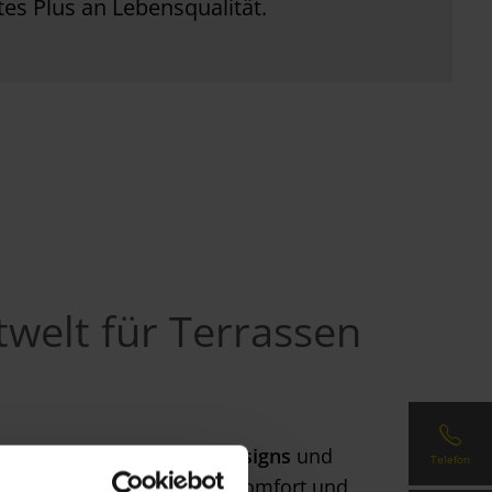
tes Plus an Lebensqualität.
welt für Terrassen
 Geschmack.
Attraktive Designs
und
Telefon
ederzeit optimalen Bedienkomfort und