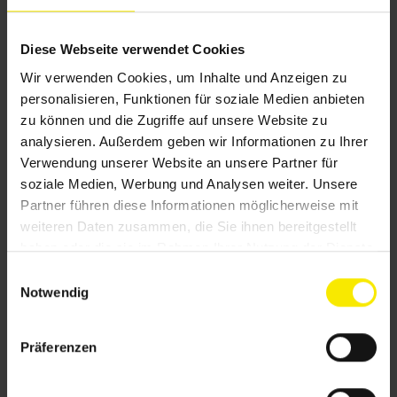
Diese Webseite verwendet Cookies
Insektenschutz
Wir verwenden Cookies, um Inhalte und Anzeigen zu
personalisieren, Funktionen für soziale Medien anbieten
zu können und die Zugriffe auf unsere Website zu
analysieren. Außerdem geben wir Informationen zu Ihrer
Verwendung unserer Website an unsere Partner für
soziale Medien, Werbung und Analysen weiter. Unsere
Partner führen diese Informationen möglicherweise mit
weiteren Daten zusammen, die Sie ihnen bereitgestellt
haben oder die sie im Rahmen Ihrer Nutzung der Dienste
gesammelt haben.
E
Notwendig
i
n
w
Präferenzen
i
Absturzsicherung
l