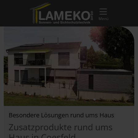
Direkt zur Top-Navigation
Direkt zur Hauptnavigation
Zum Inhalt springen
Direkt zum Footer
Hauptnavigation
Menü
Besondere Lösungen rund ums Haus
Zusatzprodukte rund ums
Haus in Coesfeld