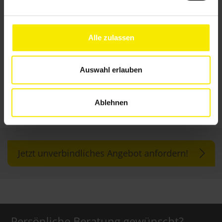
n
g
s
Alle zulassen
a
u
s
Auswahl erlauben
w
Außenjalousien
a
Ablehnen
h
l
Jetzt unverbindliches Angebot anfordern!
Persönliche Beratung gewünscht?