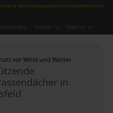
n
News & Aktionen
Ratgeber
Karriere
Kontakt
Referenzen
nstleistungen
Projekte
Über uns
chutz vor Wind und Wetter
ützende
rassendächer in
sfeld