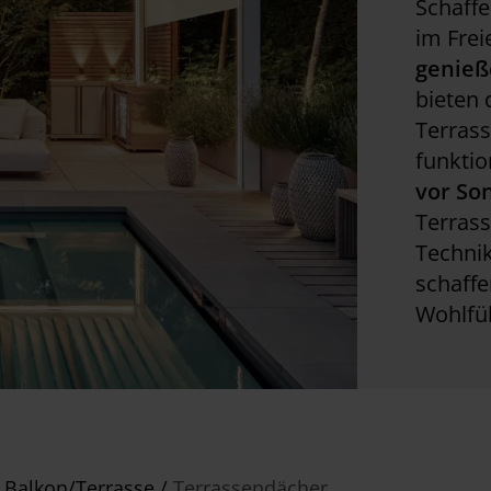
Schaffe
im Frei
genie
bieten 
Terrass
funktio
vor So
Terras
Techni
schaffe
Wohlfü
 Balkon/Terrasse
/
Terrassendächer