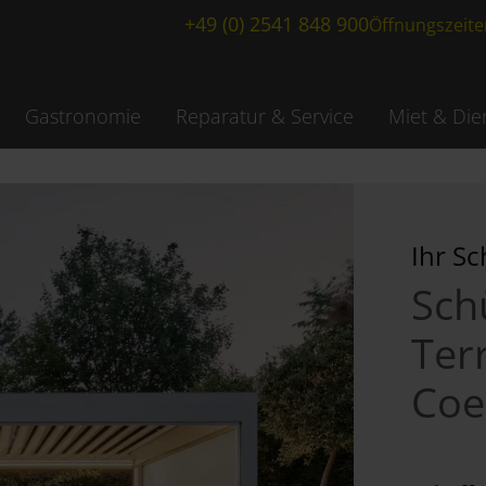
+49 (0) 2541 848 900
Öffnungszeite
Gastronomie
Reparatur & Service
Miet & Die
Ihr S
Sch
Ter
Coe