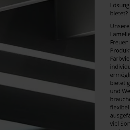
Lösung,
bietet?
Unsere
Lamell
Freuen 
Produkt
Farbvie
indivi
ermögl
bietet 
und Wet
brauche
flexibe
ausgef
viel So