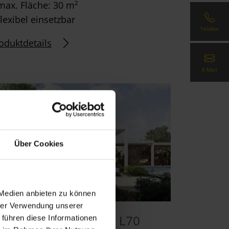
max. Fläche: 30 m²
flexibel einsetzbar
Telefon
oduktdetails
E-Mail
Über Cookies
 Medien anbieten zu können
hrer Verwendung unserer
amellendach Lamaxa L70
 führen diese Informationen