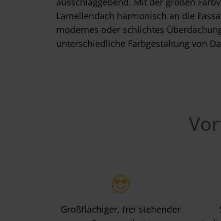
ausschlaggebend. Mit der großen Farbvi
w
Lamellendach harmonisch an die Fassade
a
h
modernes oder schlichtes Überdachung
l
unterschiedliche Farbgestaltung von D
Vor
Großflächiger, frei stehender