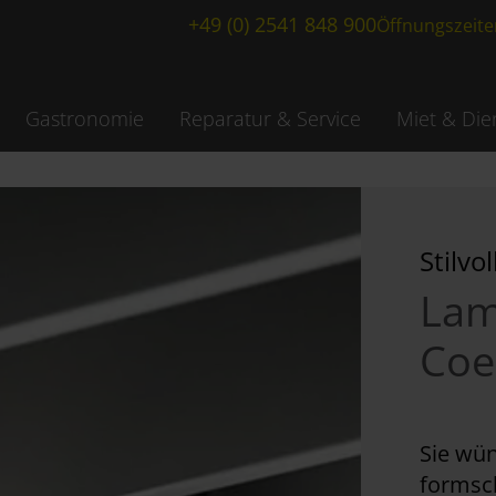
+49 (0) 2541 848 900
Öffnungszeite
Gastronomie
Reparatur & Service
Miet & Die
Stilvo
Lam
Coe
Sie wün
formsc