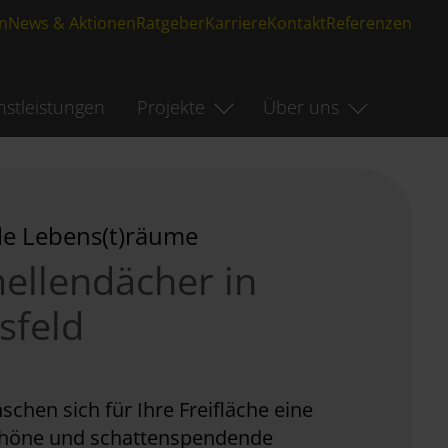
n
News & Aktionen
Ratgeber
Karriere
Kontakt
Referenzen
nstleistungen
Projekte
Über uns
lle Lebens(t)räume
ellendächer in
sfeld
schen sich für Ihre Freifläche eine
höne und schattenspendende