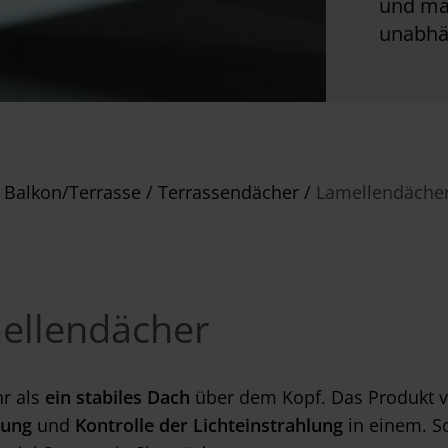
und ma
unabhä
 Balkon/Terrasse
/
Terrassendächer
/
Lamellendäche
ellendächer
hr als
ein stabiles Dach
über dem Kopf. Das Produkt v
rung
und
Kontrolle der Lichteinstrahlung
in einem. S