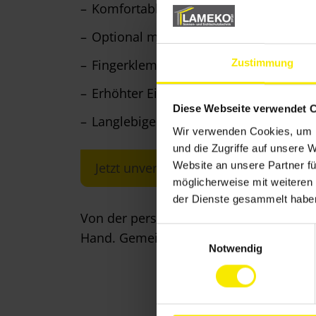
Komfortable Bedienung mit elektrisc
Optional mit Funksteuerung und Lich
Fingerklemmschutz für mehr Sicherhe
Zustimmung
Erhöhter Einbruchschutz
Diese Webseite verwendet 
Langlebige und wartungsarme Konstr
Wir verwenden Cookies, um I
und die Zugriffe auf unsere 
Website an unsere Partner fü
Jetzt unverbindliches Angebot anford
möglicherweise mit weiteren
der Dienste gesammelt habe
Von der persönlichen Beratung über das
E
Hand. Gemeinsam finden wir das passend
Notwendig
i
n
w
i