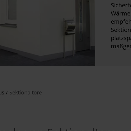
Sicherh
Wärmed
empfeh
Sektion
platzsp
maßgen
us
/
Sektionaltore