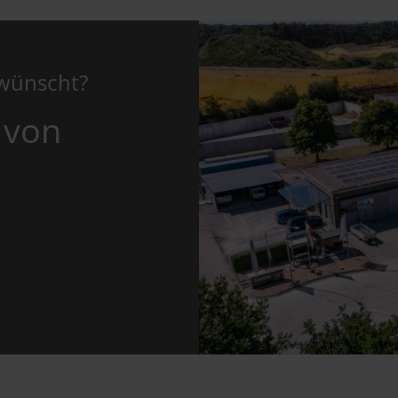
ewünscht?
 von