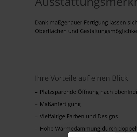
Ausstattungsmerkm
Dank maßgenauer Fertigung lassen sich
Oberflächen und Gestaltungsmöglichkeit
Ihre Vorteile auf einen Blick
Platzsparende Öffnung nach obenIndi
Maßanfertigung
Vielfältige Farben und Designs
Hohe Wärmedämmung durch doppelw