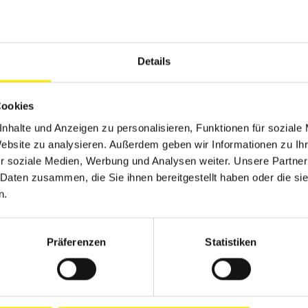
hem Antrieb
tschranke
it
Details
Cookies
uktion
nhalte und Anzeigen zu personalisieren, Funktionen für soziale
Website zu analysieren. Außerdem geben wir Informationen zu I
r soziale Medien, Werbung und Analysen weiter. Unsere Partner
ern!
 Daten zusammen, die Sie ihnen bereitgestellt haben oder die s
n.
 exakte Aufmaß bis zur fachgerechten Montage erhalt
e Sektionaltor für Ihr Zuhause – funktional, sicher
Präferenzen
Statistiken