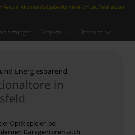
n
News & Aktionen
Ratgeber
Karriere
Kontakt
Referenzen
nstleistungen
Projekte
Über uns
- und Energiesparend
tionaltore in
sfeld
er Optik spielen bei
dernen Garagentoren
auch