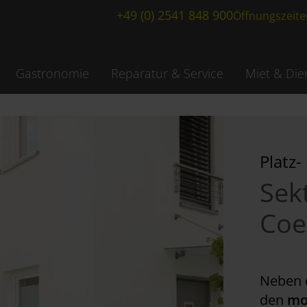
+49 (0) 2541 848 900
Öffnungszeite
Gastronomie
Reparatur & Service
Miet & Die
Platz
Sek
Coe
Neben d
den
mo