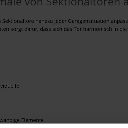
ale von Sektionaltoren 
 Sektionaltore nahezu jeder Garagensituation anpass
en sorgt dafür, dass sich das Tor harmonisch in die 
viduelle
andige Elemente