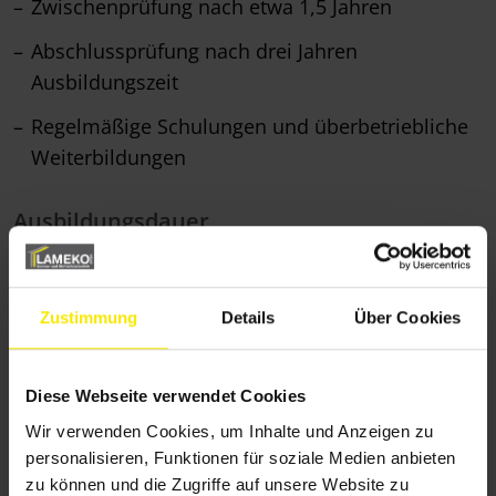
Zwischenprüfung nach etwa 1,5 Jahren
Abschlussprüfung nach drei Jahren
Ausbildungszeit
Regelmäßige Schulungen und überbetriebliche
Weiterbildungen
Ausbildungsdauer
Die Ausbildung dauert insgesamt
3 Jahre
.
Starte deine berufliche Zukunft bei Lameko
Zustimmung
Details
Über Cookies
Du bist organisiert, kommunikativ und arbeitest
gerne im Team? Dann bietet dir die Ausbildung
Diese Webseite verwendet Cookies
zum Kaufmann für Büromanagement eine
Wir verwenden Cookies, um Inhalte und Anzeigen zu
abwechslungsreiche Grundlage für deine
personalisieren, Funktionen für soziale Medien anbieten
berufliche Zukunft.
zu können und die Zugriffe auf unsere Website zu