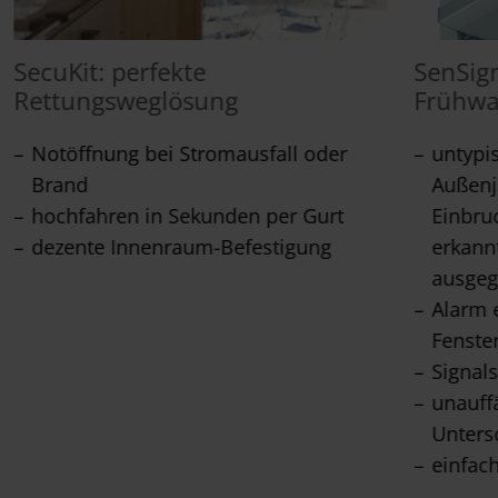
SecuKit: perfekte
SenSign
Rettungsweglösung
Frühw
Notöffnung bei Stromausfall oder
untypi
Brand
Außenja
hochfahren in Sekunden per Gurt
Einbru
dezente Innenraum-Befestigung
erkann
ausge
Alarm 
Fenste
Signals
unauffä
Unters
einfac