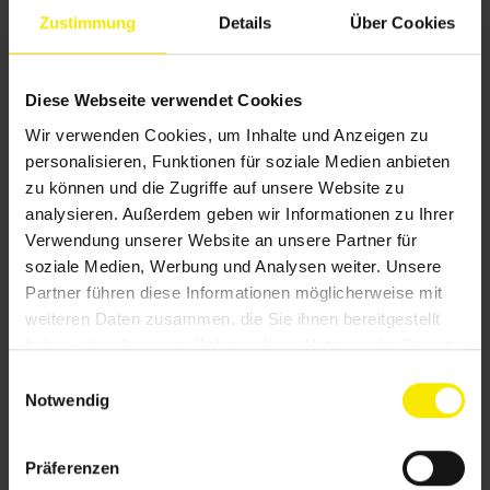
Zustimmung
Details
Über Cookies
neugierigen Blicken, für mehr Komfort
und Privatsphäre.
Diese Webseite verwendet Cookies
Wir verwenden Cookies, um Inhalte und Anzeigen zu
personalisieren, Funktionen für soziale Medien anbieten
zu können und die Zugriffe auf unsere Website zu
analysieren. Außerdem geben wir Informationen zu Ihrer
Verwendung unserer Website an unsere Partner für
soziale Medien, Werbung und Analysen weiter. Unsere
Partner führen diese Informationen möglicherweise mit
weiteren Daten zusammen, die Sie ihnen bereitgestellt
haben oder die sie im Rahmen Ihrer Nutzung der Dienste
gesammelt haben.
E
Notwendig
i
n
w
Präferenzen
i