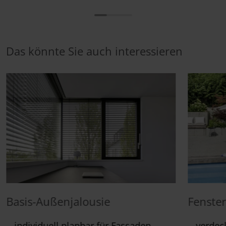
Das könnte Sie auch interessieren
Basis-Außenjalousie
Fenste
individuell planbar für Fassaden
verdeck