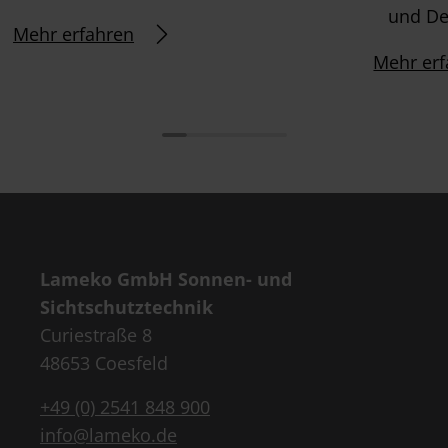
und De
Mehr erfahren
Mehr erf
Lameko GmbH Sonnen- und
Sichtschutztechnik
Curiestraße 8
48653 Coesfeld
+49 (0) 2541 848 900
info@lameko.de