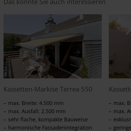
Das könnte Sie auch interessieren
Kassetten-Markise Terrea 550
Kasset
max. Breite: 4.500 mm
max. B
max. Ausfall: 2.500 mm
max. A
sehr flache, kompakte Bauweise
exklus
harmonische Fassadenintegration
gering