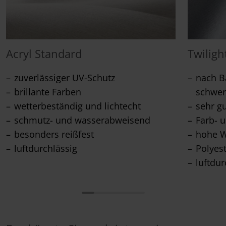
Acryl Standard
Twiligh
zuverlässiger UV-Schutz
nach Ba
brillante Farben
schwer
wetterbeständig und lichtecht
sehr g
schmutz- und wasserabweisend
Farb- u
besonders reißfest
hohe W
luftdurchlässig
Polyes
luftdur