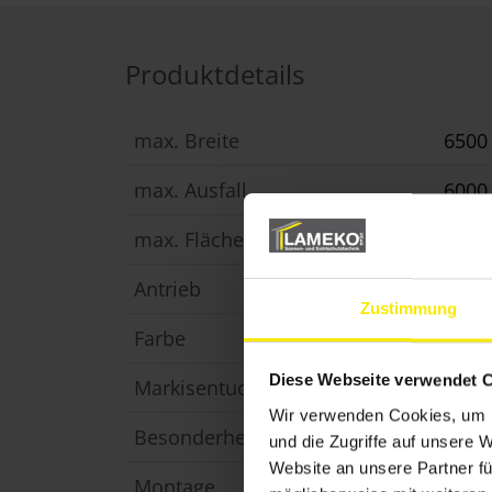
Produktdetails
max. Breite
650
max. Ausfall
600
max. Fläche
30 m
Antrieb
Moto
Zustimmung
Farbe
Pulv
Diese Webseite verwendet 
Markisentuch
Acryl
Wir verwenden Cookies, um I
Besonderheit
gera
und die Zugriffe auf unsere 
Website an unsere Partner fü
Montage
Besc