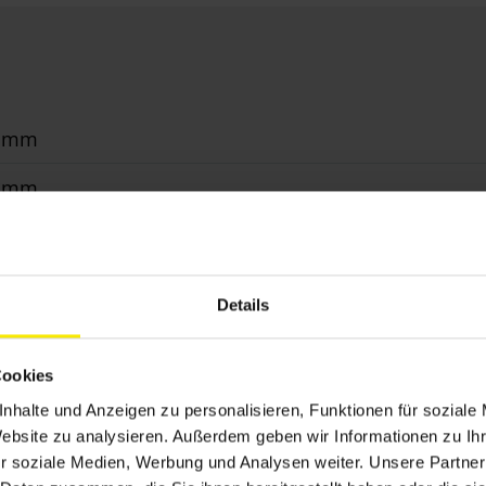
0 mm
0 mm
²
r, WMS Funkmotor
Details
erbeschichtet gem. WAREMA Farbwelt
Cookies
 All Weather, Acryl Standard, Screen, Soltis 92, Starlig
nhalte und Anzeigen zu personalisieren, Funktionen für soziale
de Führungsschienen
Website zu analysieren. Außerdem geben wir Informationen zu I
r soziale Medien, Werbung und Analysen weiter. Unsere Partner
hwerungsplatten, Dachsparrenmontage, Deckenmonta