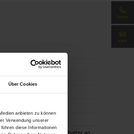
Telefon
E-Mail
Über Cookies
ht Blue, Twilight Pearl
 Medien anbieten zu können
hrer Verwendung unserer
 führen diese Informationen
ge, Montage über Pfostenhalter an