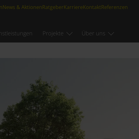
n
News & Aktionen
Ratgeber
Karriere
Kontakt
Referenzen
nstleistungen
Projekte
Über uns