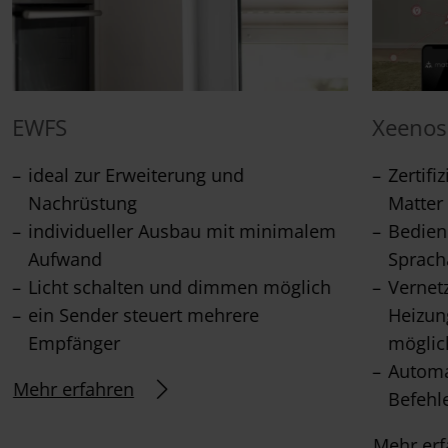
EWFS
Xeenos
ideal zur Erweiterung und
Zertif
Nachrüstung
Matter
individueller Ausbau mit minimalem
Bedien
Aufwand
Sprach
Licht schalten und dimmen möglich
Vernet
ein Sender steuert mehrere
Heizun
Empfänger
möglic
Automa
Mehr erfahren
Befehl
Mehr erf