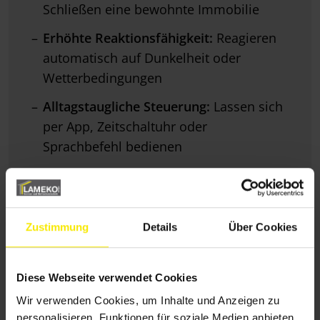
Schließen eine bewohnte Immobilie
Erhöhte Reaktionsfähigkeit:
Reagieren
automatisch auf Dunkelheit oder
Wetterbedingungen
Alltagstaugliche Steuerung:
Lassen sich
per App, Zeitschaltuhr oder
Sprachbefehl bedienen
Kombinierbarer Schutz:
Ergänzen
mechanische Barrieren durch
intelligente Technik
Zustimmung
Details
Über Cookies
Mehr Kontrolle:
Bieten
Sicherheitsfunktionen auch bei
Diese Webseite verwendet Cookies
Abwesenheit oder Urlaub
Wir verwenden Cookies, um Inhalte und Anzeigen zu
personalisieren, Funktionen für soziale Medien anbieten