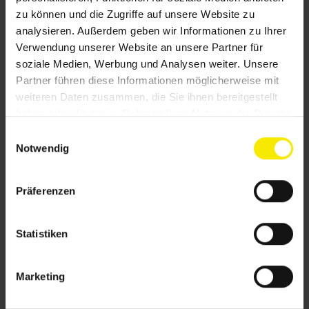
zu können und die Zugriffe auf unsere Website zu
analysieren. Außerdem geben wir Informationen zu Ihrer
Sie interessieren sich für unsere
Verwendung unserer Website an unsere Partner für
Rollläden?
soziale Medien, Werbung und Analysen weiter. Unsere
Partner führen diese Informationen möglicherweise mit
Schauen Sie sich doch unsere vielfältigen
weiteren Daten zusammen, die Sie ihnen bereitgestellt
Lösungen an – sicher ist auch das Passende für
haben oder die sie im Rahmen Ihrer Nutzung der Dienste
Sie dabei.
gesammelt haben.
E
Notwendig
i
n
Rollladen im Überblick
w
Präferenzen
i
l
Bestehende Systeme aufrüsten
l
Statistiken
i
Wie Nachrüstung den Schutz
g
verbessern kann
Marketing
u
n