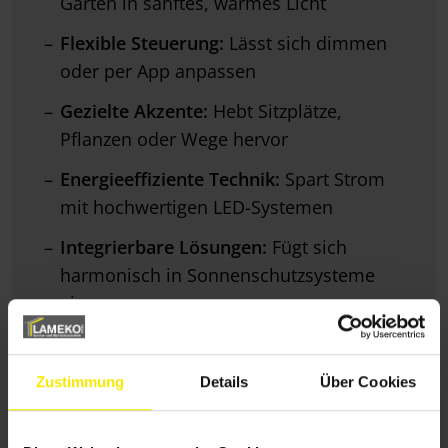
Garten in sanftes, warmes Licht
Flexible Steuerung:
Lässt sich dimmen
oder per App anpassen
Gezielte Akzente:
Hebt Sitzplätze,
Pflanzen oder Wege hervor
Energieeffiziente Technik:
Spart Strom
mit hochwertigen LED-Systemen
Integrierbare Lösungen:
Fügt sich
harmonisch in Sonnenschutzsysteme
ein
Zustimmung
Details
Über Cookies
Sie interessieren sich für unseren
Sonnenschutz?