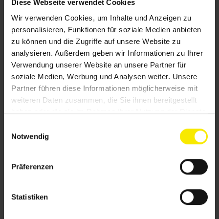
Diese Webseite verwendet Cookies
Schauen Sie sich doch unsere vielfältigen
Wir verwenden Cookies, um Inhalte und Anzeigen zu
Lösungen für den Garten an – sicher ist auch das
personalisieren, Funktionen für soziale Medien anbieten
Passende für Sie dabei.
zu können und die Zugriffe auf unsere Website zu
analysieren. Außerdem geben wir Informationen zu Ihrer
Verwendung unserer Website an unsere Partner für
Sonnenschutz-Produkte im Überblick
soziale Medien, Werbung und Analysen weiter. Unsere
Partner führen diese Informationen möglicherweise mit
weiteren Daten zusammen, die Sie ihnen bereitgestellt
haben oder die sie im Rahmen Ihrer Nutzung der Dienste
Ein überdachter Raum
gesammelt haben.
E
Wetterschutz auf der Terrasse
Notwendig
i
n
w
Präferenzen
i
l
l
Statistiken
i