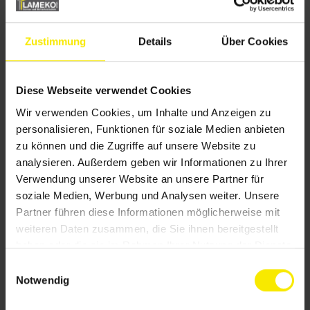
können.
Zustimmung
Details
Über Cookies
Lassen Sie sich inspirieren
Diese Webseite verwendet Cookies
Hochwertige Markisen von
Wir verwenden Cookies, um Inhalte und Anzeigen zu
WAREMA
personalisieren, Funktionen für soziale Medien anbieten
zu können und die Zugriffe auf unsere Website zu
analysieren. Außerdem geben wir Informationen zu Ihrer
Lameko GmbH Sonnen- und Sichtschutztechnik
Verwendung unserer Website an unsere Partner für
soziale Medien, Werbung und Analysen weiter. Unsere
arbeitet eng mit WAREMA zusammen,
dem
Partner führen diese Informationen möglicherweise mit
führenden Hersteller
für Sonnenschutzprodukte
weiteren Daten zusammen, die Sie ihnen bereitgestellt
und Markisen. Unsere Partnerschaft ermöglicht es
haben oder die sie im Rahmen Ihrer Nutzung der Dienste
uns, Ihnen maßgeschneiderte Markisen in
gesammelt haben.
E
höchster Qualität „Made in Germany“ anzubieten.
Notwendig
i
n