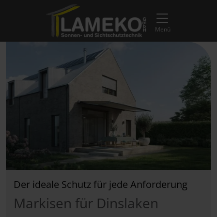
Direkt zur Top-Navigation
Direkt zur Hauptnavigation
Zum Inhalt springen
Direkt zum Footer
Hauptnavigation
Menü
Der ideale Schutz für jede Anforderung
Markisen für Dinslaken