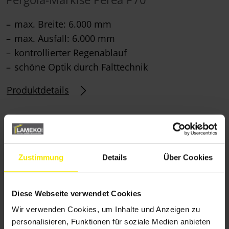
max. Breite: 6.000 mm
max. Ausfall: 6.000 mm
kontrollierter Regenablauf
schöne Optik durch Falttechnik
Produktdetails
Maximale Gestaltungsfreiheit
und Bedienkomfort
Zustimmung
Details
Über Cookies
Neben hohem Komfort und Funktionalität
zeichnen sich unsere Pergola-Markisen vor allem
Diese Webseite verwendet Cookies
durch ihr attraktives Design aus. Das Repertoire
Wir verwenden Cookies, um Inhalte und Anzeigen zu
an Dessins, Farbtönen und Gestellfarben sorgt für
personalisieren, Funktionen für soziale Medien anbieten