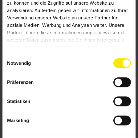
zu können und die Zugriffe auf unsere Website zu
eine harmonische Formensprache und
analysieren. Außerdem geben wir Informationen zu Ihrer
einzigartige Akzente. Je nach Typ bietet Ihnen eine
Verwendung unserer Website an unsere Partner für
Pergola-Markise absolute Wetterfestigkeit und
soziale Medien, Werbung und Analysen weiter. Unsere
Regenschutz.
Partner führen diese Informationen möglicherweise mit
weiteren Daten zusammen, die Sie ihnen bereitgestellt
Mit den zahlreichen Zusatzprodukten können Sie
haben oder die sie im Rahmen Ihrer Nutzung der Dienste
gesammelt haben.
Ihre Markise perfektionieren. Von verschiedenen
E
Notwendig
Beleuchtungsvarianten wie integrierte LED-Stripes
i
n
oder LED-Stripe Lichtschienen über Volant-Rollos
w
und Heizstrahler bis hin zur automatischen
Präferenzen
i
Steuerung: Mit LAMEKO GmbH Sonnen- und
l
Sichtschutztechnik aus Coesfeld sind Ihnen keine
l
Statistiken
Grenzen gesetzt.
i
g
Marketing
u
n