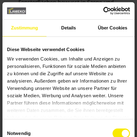
Fensterflächen bewusst in Szene und
schafft eine einladende Atmosphäre
Zustimmung
Details
Über Cookies
Sie interessieren sich für unseren
Diese Webseite verwendet Cookies
innenliegenden Sonnenschutz?
Wir verwenden Cookies, um Inhalte und Anzeigen zu
Schauen Sie sich doch unsere vielfältigen
personalisieren, Funktionen für soziale Medien anbieten
Verschattungslösungen für den Innenraum an –
zu können und die Zugriffe auf unsere Website zu
sicher ist auch die Passende für Sie dabei.
analysieren. Außerdem geben wir Informationen zu Ihrer
Verwendung unserer Website an unsere Partner für
soziale Medien, Werbung und Analysen weiter. Unsere
Unsere Systeme im Überblick
Partner führen diese Informationen möglicherweise mit
weiteren Daten zusammen, die Sie ihnen bereitgestellt
haben oder die sie im Rahmen Ihrer Nutzung der Dienste
gesammelt haben.
E
Pflegeleicht im Alltag
Notwendig
i