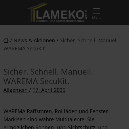
Direkt zur Top-Navigation
Direkt zur Hauptnavigation
Zum Inhalt springen
Direkt zum Footer
Hauptnavigation
Menü
/
News & Aktionen
/
Sicher. Schnell. Manuell.
WAREMA SecuKit.
Sicher. Schnell. Manuell.
WAREMA SecuKit.
Posted on
Allgemein
/
17. April 2025
WAREMA Raffstoren, Rollläden und Fenster-
Markisen sind wahre Multitalente. Sie
ermöglichen Sonnen- und Sichtschutz, und