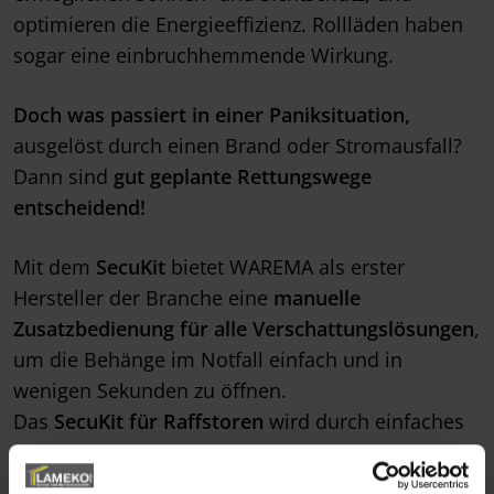
optimieren die Energieeffizienz. Rollläden haben
sogar eine einbruchhemmende Wirkung.
Doch was passiert in einer Paniksituation,
ausgelöst durch einen Brand oder Stromausfall?
Dann sind
gut geplante Rettungswege
entscheidend!
Mit dem
SecuKit
bietet WAREMA als erster
Hersteller der Branche eine
manuelle
Zusatzbedienung für alle Verschattungslösungen
,
um die Behänge im Notfall einfach und in
wenigen Sekunden zu öffnen.
Das
SecuKit für Raffstoren
wird durch einfaches
Anheben der Endschiene nachoben geschoben
und rastet auf einer vordefinierten Höhe ein. Von