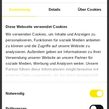
außen ist diese Lösung für das Auge unsichtbar
Zustimmung
Details
Über Cookies
und integriert sich optimal in die Architektur.
Für
Rollläden und Fenster-Markisen
wird das
Diese Webseite verwendet Cookies
SecuKit per dezentem Gurt in sekundenschnelle
Wir verwenden Cookies, um Inhalte und Anzeigen zu
nach oben gezogen und der Rettungsweg ist
personalisieren, Funktionen für soziale Medien anbieten
freigelegt.
zu können und die Zugriffe auf unsere Website zu
analysieren. Außerdem geben wir Informationen zu Ihrer
Sie sind auf der Suche nach einer optimalen
Verwendung unserer Website an unsere Partner für
soziale Medien, Werbung und Analysen weiter. Unsere
Lösung im Notfall? Kommen Sie gerne auf uns zu,
Partner führen diese Informationen möglicherweise mit
um die Sicherheit Ihres Gebäudes zu verbessern.
weiteren Daten zusammen, die Sie ihnen bereitgestellt
haben oder die sie im Rahmen Ihrer Nutzung der Dienste
gesammelt haben.
E
Notwendig
i
n
w
Präferenzen